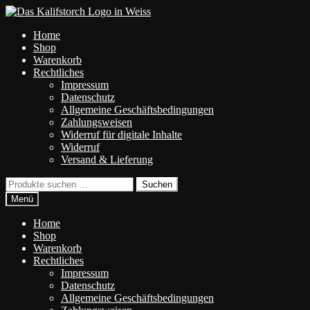
Zur
Zum
Navigation
Inhalt
Home
springen
springen
Shop
Warenkorb
Rechtliches
Impressum
Datenschutz
Allgemeine Geschäftsbedingungen
Zahlungsweisen
Widerruf für digitale Inhalte
Widerruf
Versand & Lieferung
Suchen
Suchen
nach:
Menü
Home
Shop
Warenkorb
Rechtliches
Impressum
Datenschutz
Allgemeine Geschäftsbedingungen